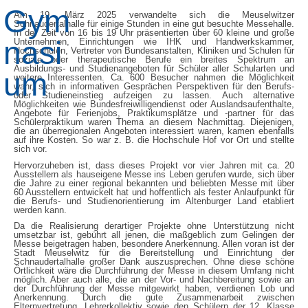
Am 19. März 2025 verwandelte sich die Meuselwitzer
Schnaudertalhalle für einige Stunden in eine gut besuchte Messehalle.
In der Zeit von 16 bis 19 Uhr präsentierten über 60 kleine und große
Unternehmen, Einrichtungen wie IHK und Handwerkskammer,
Hochschulen, Vertreter von Bundesanstalten, Kliniken und Schulen für
soziale oder therapeutische Berufe ein breites Spektrum an
Ausbildungs- und Studienangeboten für Schüler aller Schularten und
weitere Interessenten. Ca. 600 Besucher nahmen die Möglichkeit
wahr, sich in informativen Gesprächen Perspektiven für den Berufs-
oder Studieneinstieg aufzeigen zu lassen. Auch alternative
Möglichkeiten wie Bundesfreiwilligendienst oder Auslandsaufenthalte,
Angebote für Ferienjobs, Praktikumsplätze und -partner für das
Schülerpraktikum waren Thema an diesem Nachmittag. Diejenigen,
die an überregionalen Angeboten interessiert waren, kamen ebenfalls
auf ihre Kosten. So war z. B. die Hochschule Hof vor Ort und stellte
sich vor.
Hervorzuheben ist, dass dieses Projekt vor vier Jahren mit ca. 20
Ausstellern als hauseigene Messe ins Leben gerufen wurde, sich über
die Jahre zu einer regional bekannten und beliebten Messe mit über
60 Ausstellern entwickelt hat und hoffentlich als fester Anlaufpunkt für
die Berufs- und Studienorientierung im Altenburger Land etabliert
werden kann.
Da die Realisierung derartiger Projekte ohne Unterstützung nicht
umsetzbar ist, gebührt all jenen, die maßgeblich zum Gelingen der
Messe beigetragen haben, besondere Anerkennung. Allen voran ist der
Stadt Meuselwitz für die Bereitstellung und Einrichtung der
Schnaudertalhalle großer Dank auszusprechen. Ohne diese schöne
Örtlichkeit wäre die Durchführung der Messe in diesem Umfang nicht
möglich. Aber auch alle, die an der Vor- und Nachbereitung sowie an
der Durchführung der Messe mitgewirkt haben, verdienen Lob und
Anerkennung. Durch die gute Zusammenarbeit zwischen
Elternvertretung, Lehrerkollektiv sowie den Schülern der 12. Klasse