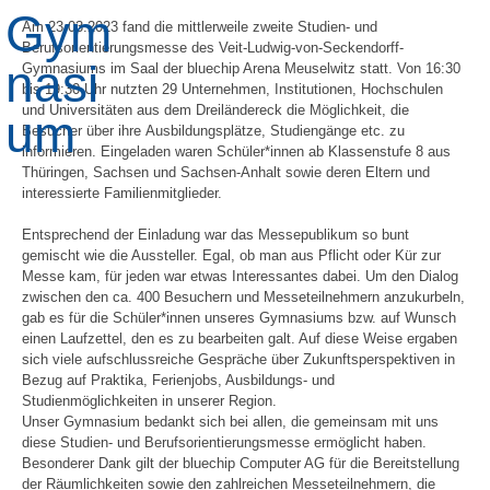
Am 23.03.2023 fand die mittlerweile zweite Studien- und
Berufsorientierungsmesse des Veit-
Ludwig-von-Seckendorff-
Gymnasiums im Saal der bluechip Arena Meuselwitz statt. Von
16:30
bis 19:30 Uhr nutzten 29 Unternehmen, Institutionen, Hochschulen
und Universitäten
aus
dem
Dreiländereck
die
Möglichkeit,
die
Besucher
über
ihre
Ausbildungsplätze,
Studiengänge etc. zu
informieren. Eingeladen waren Schüler*innen ab Klassenstufe 8 aus
Thüringen,
Sachsen
und
Sachsen-Anhalt
sowie
deren
Eltern
und
interessierte
Familienmitglieder.
Entsprechend der Einladung war das Messepublikum so bunt
gemischt wie die Aussteller. Egal,
ob man aus Pflicht oder Kür zur
Messe kam, für jeden war etwas Interessantes dabei. Um den
Dialog
zwischen den ca. 400 Besuchern und Messeteilnehmern anzukurbeln,
gab es für die
Schüler*innen unseres Gymnasiums bzw. auf Wunsch
einen Laufzettel, den es zu bearbeiten
galt. Auf diese Weise ergaben
sich viele aufschlussreiche Gespräche über Zukunftsperspektiven
in
Bezug auf Praktika, Ferienjobs, Ausbildungs- und
Studienmöglichkeiten in unserer Region.
Unser Gymnasium bedankt sich bei allen, die gemeinsam mit uns
diese Studien- und
Berufsorientierungsmesse ermöglicht haben.
Besonderer Dank gilt der bluechip Computer AG
für die Bereitstellung
der Räumlichkeiten sowie den zahlreichen Messeteilnehmern, die