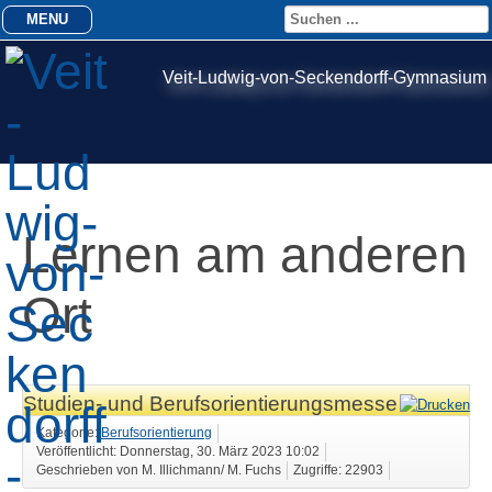
MENU
Veit-Ludwig-von-Seckendorff-Gymnasium
Lernen am anderen
Ort
Studien- und Berufsorientierungsmesse
Kategorie:
Berufsorientierung
Veröffentlicht: Donnerstag, 30. März 2023 10:02
Geschrieben von M. Illichmann/ M. Fuchs
Zugriffe: 22903