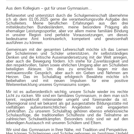
Aus dem Kollegium – gut für unser Gymnasium…
Befürwortet und unterstützt durch die Schulgemeinschaft übernehme
ich ab dem 01.05.2025 gerne die verantwortungsvolle Aufgabe des
Schulleiters. Meine beruflichen Erfahrungen aus den drei
mitteldeutschen Bundesländern, meine besondere Prägung als
ehemaliger Leistungssportler, aber vor allem meine familiäre Bindung
in unserer Region sind perfekte Voraussetzungen, um dieses
bedeutsame Amt kontinuierlich, kompetent und gewissenhaft
ausführen zu können.
Gemeinsam mit der gesamten Lehrerschaft möchte ich das Lernen
der Schülerinnen und Schüler unterstützen, ihr selbstständiges
Denken und die kritische Auseinandersetzung mit der Welt anregen,
aber auch die Bewegung fördern. Ich stehe für Zuverlässigkeit und
den respektvollen, fairen sowie ehrlichen Umgang aller am Schulleben
beteiligten Akteure. Um dies zu erreichen liegen mir das
vertrauensvolle Gespräch, aber auch ein Geben und Nehmen am
Herzen. Das im Schulalltag erfolgreich Bewährte möchte ich
beibehalten und mit neuen Impulsen für eine positive
Weiterentwicklung unseres Gymnasiums sorgen.
Mir ist es außerordentlich wichtig, unsere Schule wieder ins rechte
Licht zu rücken. Wir sind ein familiäres Gymnasium, in dem man sich
kennt, respektvoll miteinander umgeht und füreinander da ist.
Überregional sind wir bekannt als gut ausgestattete Bildungsstätte mit
vielfältigen außerunterrichtlichen Angeboten und engagierten
Lehrkräften. Zu unserem Schulalltag gehören ebenso erlebnisreiche
Schulausflüge, die traditionellen Schulfeste und die Teilnahme an
zahlreichen Schulwettkämpfen. Besonders stolz sind wir auf den
lebendigen Austausch mit unseren Schülern und Eltern.
Wir sind das Gymnasium in Ihrer Nähe, mit Tradition und Perspektive.
Hier können Schülerinnen und Schüler geborgen im familiären Umfeld