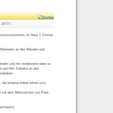
e: 28737
anzösischzimmers im Haus 1 Zimmer
n, Malereien an den Wänden und
 werden und mit mindestens eben so
ld und Herr Sobotka an den
 bedanken.
ie kreative Arbeit lohnte sich.
er mit dem Wahrzeichen von Paris
hfachraums.