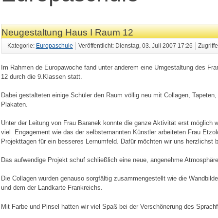
Neugestaltung Haus I Raum 12
Kategorie:
Europaschule
Veröffentlicht: Dienstag, 03. Juli 2007 17:26
Zugriff
Im Rahmen de Europawoche fand unter anderem eine Umgestaltung des Fr
12 durch die 9.Klassen statt.
Dabei gestalteten einige Schüler den Raum völlig neu mit Collagen, Tapete
Plakaten.
Unter der Leitung von Frau Baranek konnte die ganze Aktivität erst möglich
viel
Engagement wie das der selbsternannten Künstler arbeiteten Frau Etzo
Projekttagen für ein besseres Lernumfeld. Dafür möchten wir uns herzlichst
Das aufwendige Projekt schuf schließlich eine neue, angenehme Atmosphäre, d
Die Collagen wurden genauso sorgfältig zusammengestellt wie die Wandbild
und dem der Landkarte Frankreichs.
Mit Farbe und Pinsel hatten wir viel Spaß bei der Verschönerung des Sprac