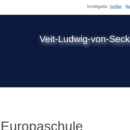
Schriftgröße
Größer
Re
Veit-Ludwig-von-Sec
Europaschule