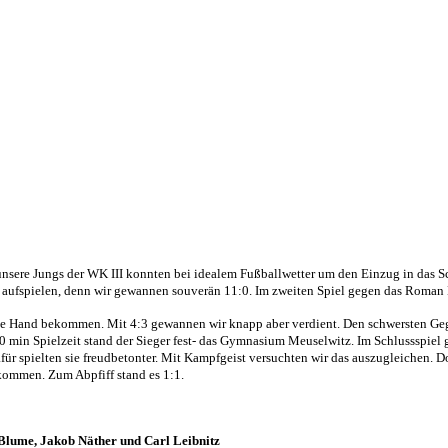
unsere Jungs der WK III konnten bei idealem Fußballwetter um den Einzug in das S
er aufspielen, denn wir gewannen souverän 11:0. Im zweiten Spiel gegen das Rom
 die Hand bekommen. Mit 4:3 gewannen wir knapp aber verdient. Den schwersten Ge
x 10 min Spielzeit stand der Sieger fest- das Gymnasium Meuselwitz. Im Schlussspi
afür spielten sie freudbetonter. Mit Kampfgeist versuchten wir das auszugleichen. D
 kommen. Zum Abpfiff stand es 1:1.
 Blume, Jakob Näther und Carl Leibnitz