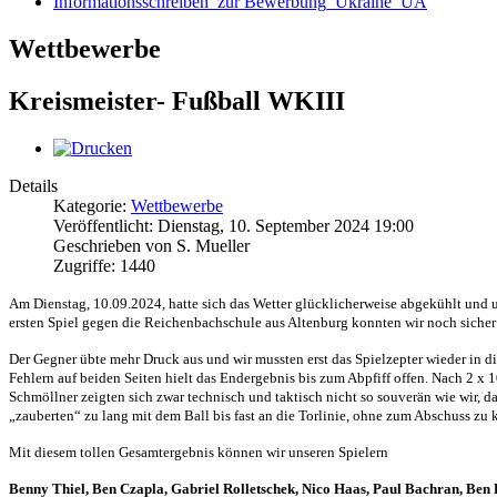
Informationsschreiben_zur Bewerbung_Ukraine_UA
Wettbewerbe
Kreismeister- Fußball WKIII
Details
Kategorie:
Wettbewerbe
Veröffentlicht: Dienstag, 10. September 2024 19:00
Geschrieben von S. Mueller
Zugriffe: 1440
Am Dienstag, 10.09.2024, hatte sich das Wetter glücklicherweise abgekühlt und 
ersten Spiel gegen die Reichenbachschule aus Altenburg konnten wir noch sich
Der Gegner übte mehr Druck aus und wir mussten erst das Spielzepter wieder in
Fehlern auf beiden Seiten hielt das Endergebnis bis zum Abpfiff offen. Nach 2 
Schmöllner zeigten sich zwar technisch und taktisch nicht so souverän wie wir, d
„zauberten“ zu lang mit dem Ball bis fast an die Torlinie, ohne zum Abschuss zu
Mit diesem tollen Gesamtergebnis können wir unseren Spielern
Benny Thiel, Ben Czapla, Gabriel Rolletschek, Nico Haas, Paul Bachran, Ben