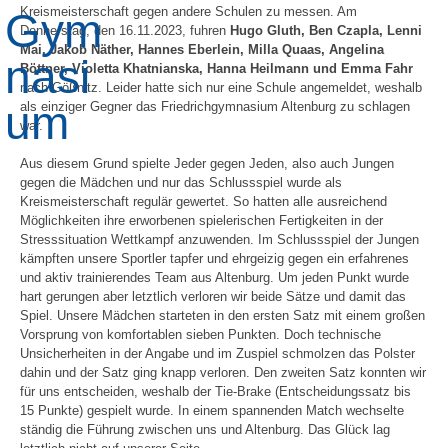
Kreismeisterschaft gegen andere Schulen zu messen. Am
Donnerstag, den 16.11.2023, fuhren
Hugo Gluth, Ben Czapla, Lenni
Mai, Jakob Näther, Hannes Eberlein, Milla Quaas, Angelina
Böttner, Violetta Khatnianska, Hanna Heilmann und Emma Fahr
nach Gößnitz. Leider hatte sich nur eine Schule angemeldet, weshalb
als einziger Gegner das Friedrichgymnasium Altenburg zu schlagen
war.
Aus diesem Grund spielte Jeder gegen Jeden, also auch Jungen
gegen die Mädchen und nur das Schlussspiel wurde als
Kreismeisterschaft regulär gewertet. So hatten alle ausreichend
Möglichkeiten ihre erworbenen spielerischen Fertigkeiten in der
Stresssituation Wettkampf anzuwenden. Im Schlussspiel der Jungen
kämpften unsere Sportler tapfer und ehrgeizig gegen ein erfahrenes
und aktiv trainierendes Team aus Altenburg. Um jeden Punkt wurde
hart gerungen aber letztlich verloren wir beide Sätze und damit das
Spiel. Unsere Mädchen starteten in den ersten Satz mit einem großen
Vorsprung von komfortablen sieben Punkten. Doch technische
Unsicherheiten in der Angabe und im Zuspiel schmolzen das Polster
dahin und der Satz ging knapp verloren. Den zweiten Satz konnten wir
für uns entscheiden, weshalb der Tie-Brake (Entscheidungssatz bis
15 Punkte) gespielt wurde. In einem spannenden Match wechselte
ständig die Führung zwischen uns und Altenburg. Das Glück lag