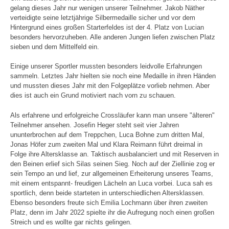
gelang dieses Jahr nur wenigen unserer Teilnehmer. Jakob Näther
verteidigte seine letztjährige Silbermedaille sicher und vor dem
Hintergrund eines großen Starterfeldes ist der 4. Platz von Lucian
besonders hervorzuheben. Alle anderen Jungen liefen zwischen Platz
sieben und dem Mittelfeld ein.
Einige unserer Sportler mussten besonders leidvolle Erfahrungen
sammeln. Letztes Jahr hielten sie noch eine Medaille in ihren Händen
und mussten dieses Jahr mit den Folgeplätze vorlieb nehmen. Aber
dies ist auch ein Grund motiviert nach vorn zu schauen.
Als erfahrene und erfolgreiche Crossläufer kann man unsere "älteren"
Teilnehmer ansehen. Josefin Heger steht seit vier Jahren
ununterbrochen auf dem Treppchen, Luca Bohne zum dritten Mal,
Jonas Höfer zum zweiten Mal und Klara Reimann führt dreimal in
Folge ihre Altersklasse an. Taktisch ausbalanciert und mit Reserven in
den Beinen erlief sich Silas seinen Sieg. Noch auf der Ziellinie zog er
sein Tempo an und lief, zur allgemeinen Erheiterung unseres Teams,
mit einem entspannt- freudigen Lächeln an Luca vorbei. Luca sah es
sportlich, denn beide starteten in unterschiedlichen Altersklassen.
Ebenso besonders freute sich Emilia Lochmann über ihren zweiten
Platz, denn im Jahr 2022 spielte ihr die Aufregung noch einen großen
Streich und es wollte gar nichts gelingen.