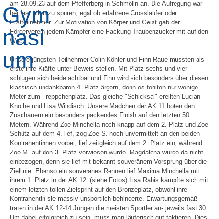
am 28.09.23 auf dem Pfefferberg in Schmölln an. Die Aufregung war
bei fast allen zu spüren, egal ob erfahrene Crossläufer oder
Erstteilnehmer. Zur Motivation von Körper und Geist gab der
Förderverein jedem Kämpfer eine Packung Traubenzucker mit auf den
Weg.
Unsere jüngsten Teilnehmer Colin Köhler und Finn Raue mussten als
erste ihre Kräfte unter Beweis stellen. Mit Platz sechs und vier
schlugen sich beide achtbar und Finn wird sich besonders über diesen
klassisch undankbaren 4. Platz ärgern, denn es fehlten nur wenige
Meter zum Treppchenplatz. Das gleiche "Schicksal" ereilten Lucian
Knothe und Lisa Windisch. Unsere Mädchen der AK 11 boten den
Zuschauern ein besonders packendes Finish auf den letzten 50
Metern. Während Zoe Minchella noch knapp auf dem 2. Platz und Zoe
Schütz auf dem 4. lief, zog Zoe S. noch unvermittelt an den beiden
Kontrahentinnen vorbei, lief zeitgleich auf dem 2. Platz ein, während
Zoe M. auf den 3. Platz verwiesen wurde. Magdalena wurde da nicht
einbezogen, denn sie lief mit bekannt souveränem Vorsprung über die
Ziellinie. Ebenso ein souveränes Rennen lief Maxima Minchella mit
ihrem 1. Platz in der AK 12. (siehe Fotos) Lisa Rabis kämpfte sich mit
einem letzten tollen Zielsprint auf den Bronzeplatz, obwohl ihre
Kontrahentin sie massiv unsportlich behinderte. Erwartungsgemäß
traten in der AK 12-14 Jungen die meisten Sportler an- jeweils fast 30.
Um dabei erfolgreich zu sein, muss man läuferisch gut taktieren. Dies