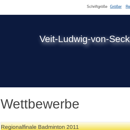
Schriftgröße
Größer
Re
Veit-Ludwig-von-Sec
Wettbewerbe
Regionalfinale Badminton 2011