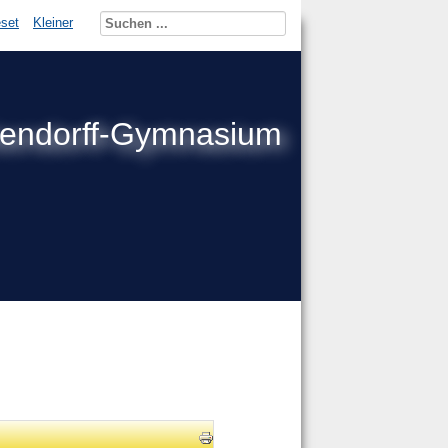
set
Kleiner
kendorff-Gymnasium