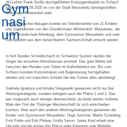
AG-Lehrer Frank Große durchgeführten Kreisjugendspiele im Schach
fanden am 24.09.2025 im von der Stadt Meuselwitz bereitgestellten
Kulturhaus Wintersdorf statt.
Trotz zahlreicher Absagen konnte ein Teilnehmerfeld von 21 Kindern
und Jugendlichen von den Grundschulen Wintersdorf, Meuselwitz, der
Freien Grundschule Altenburg, dem Gymnasium Meuselwitz und zwei
Gastspielern aus dem benachbarten Sachsen-Anhalt erreicht werden.
In fünf Runden Schnellschach im Schweizer System wurden die
Sieger der einzelnen Altersklassen ermittelt. Das gute Wetter lud
zwischen den Runden zum Toben im Außenbereich ein. Bis zum
Schluss konnten Konzentration und Begeisterung hochgehalten
werden und von manchem Schüler hat das Turnier alles abverlangt.
Gabriela Ignatova und Amalia Sniegowski gewannen nicht nur ihre
Wertungskategorie, sondern belegten auch die Plätze 1 und 2. Das
war insgesamt auch weniger überraschend, da beide bereits mehrere
Male den Titel der Thüringer Meisterschaft für sich entscheiden
konnten. Aber auch den anderen Wertungskategorien gewannen die
Kinder vom Gymnasium Meuselwitz: Hugo Sommer, Martin Scheiding,
Emil Pohle und Erik Phileas Große Servin. Jedes Kind erhielt eine
Urkunde und die ersten drei Plätze jeder Kategorie eine Medaille.