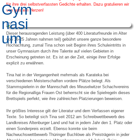
für ihre drei selbstverfassten Gedichte erhalten. Dazu gratulieren wir
von ganzem Herzen!
Dieser herausragenden Leistung (über 400 Literaturfreunde im Alter
von 16-25 Jahren nahmen teil) gebührt unsere ganze besondere
Hochachtung, zumal Tina schon seit Beginn ihres Schuleintritts in
unser Gymnasium durch ihre Talente auf vielen Gebieten in
Erscheinung getreten ist. Es ist an der Zeit, einige ihrer Erfolge
explizit zu erwähnen.
Tina hat in der Vergangenheit mehrmals als Karateka bei
verschiedenen Meisterschaften vordere Plätze belegt. Als
Stammspielerin in der Mannschaft des Meuselwitzer Schachvereins
für die Regionalliga Frauen Ost beherrscht sie die Spielregeln dieses
Brettspiels perfekt, wie ihre zahlreichen Platzierungen beweisen.
Ihr größtes Interesse gilt der Literatur und dem Verfassen eigener
Texte. So beteiligt sich Tina seit 2012 am Schreibwettbewerb des
Landkreises Altenburger Land und hat in jedem Jahr den 1. Platz oder
einen Sonderpreis erzielt. Ebenso konnte sie beim
Nachwuchswettbewerb Thüringer Buchlöwe als Preisträgerin in jeder