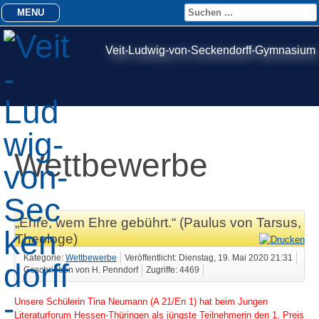
MENU
Veit-Ludwig-von-Seckendorff-Gymnasium
Wettbewerbe
„Ehre, wem Ehre gebührt.“ (Paulus von Tarsus,
Theologe)
Kategorie:
Wettbewerbe
Veröffentlicht: Dienstag, 19. Mai 2020 21:31
Geschrieben von H. Penndorf
Zugriffe: 4469
Unsere Schülerin Tina Neumann (A 21/En 1) hat beim Jungen
Literaturforum Hessen-Thüringen als jüngste Teilnehmerin den 1. Preis