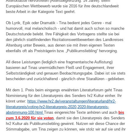
Altersklasse hervortreten (Altersbegrenzung: 14 Jahre). Beim
Europäischen Wettbewerb wurde sie 2016 für ihre deutschlandweit
beste Arbeit in der Kategorie Text geehrt.
Ob Lyrik, Epik oder Dramatik - Tina bedient jedes Genre - mal
humorvoll, mal melancholisch - und hat damit auch schon so manche
Deutschstunde belebt. Ihre Fähigkeit des Vortragens stellte sie bei
den jährlich stattfindenden Rezitationswettbewerben des Landkreises
Altenburg unter Beweis, aus denen sie mit ihren eigenen Texten
ebenfalls oft als Preisträgerin bzw. „Publikumsliebling“ hervorging.
All diese Leistungen (lediglich eine fragmentarische Auflistung)
basieren auf Tinas unermüdlichem Fleiß und Engagement, ihrer
Selbstständigkeit und genauen Beobachtungsgabe. Dabei ist sie stets
bescheiden und zurückhaltend - gänzlich ohne Starallüren - geblieben.
Mit dem 1. Preis beim eingangs erwähnten Literaturforum geht Tinas
Nominierung für den Literaturpreis des Senders hr2 Kultur einher. Ihr
könnt unter:
https://www.hr2.de/veranstaltungen/literaturland/hr2-
literaturpreis/voting-hr2-literaturpreis-2020,2020-literaturpreis-
abstimmung-100.html
Tinas eingereichte Texte anhören und auch
bis
zum 3.6.2020 für sie voten
, damit sie den Literaturpreis des Senders
hr2 Kultur als Publikumsliebling gewinnt. Nutzen wir diese Chance der
Stimmabgabe, um Tina zeigen zu können, wie stolz wir auf sie und ihr