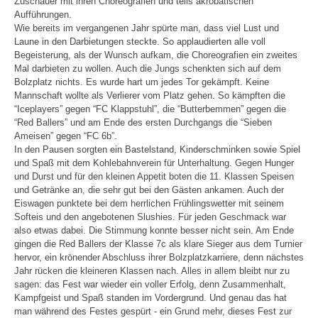
Zuschauer mit ihren Choreografien und teils akrobatischen
Aufführungen.
Wie bereits im vergangenen Jahr spürte man, dass viel Lust und
Laune in den Darbietungen steckte. So applaudierten alle voll
Begeisterung, als der Wunsch aufkam, die Choreografien ein zweites
Mal darbieten zu wollen. Auch die Jungs schenkten sich auf dem
Bolzplatz nichts. Es wurde hart um jedes Tor gekämpft. Keine
Mannschaft wollte als Verlierer vom Platz gehen. So kämpften die
“Iceplayers” gegen “FC Klappstuhl”, die “Butterbemmen” gegen die
“Red Ballers” und am Ende des ersten Durchgangs die “Sieben
Ameisen” gegen “FC 6b”.
In den Pausen sorgten ein Bastelstand, Kinderschminken sowie Spiel
und Spaß mit dem Kohlebahnverein für Unterhaltung. Gegen Hunger
und Durst und für den kleinen Appetit boten die 11. Klassen Speisen
und Getränke an, die sehr gut bei den Gästen ankamen. Auch der
Eiswagen punktete bei dem herrlichen Frühlingswetter mit seinem
Softeis und den angebotenen Slushies. Für jeden Geschmack war
also etwas dabei. Die Stimmung konnte besser nicht sein. Am Ende
gingen die Red Ballers der Klasse 7c als klare Sieger aus dem Turnier
hervor, ein krönender Abschluss ihrer Bolzplatzkarriere, denn nächstes
Jahr rücken die kleineren Klassen nach. Alles in allem bleibt nur zu
sagen: das Fest war wieder ein voller Erfolg, denn Zusammenhalt,
Kampfgeist und Spaß standen im Vordergrund. Und genau das hat
man während des Festes gespürt - ein Grund mehr, dieses Fest zur