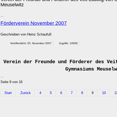
Meuselwitz
...
Förderverein November 2007
Geschrieben von
Heinz Schaufuß
Veröffentlicht: 05. November 2007
Zugriffe: 10658
Verein der Freunde und Förderer des Vei
Gymnasiums Meuselw
...
Seite 9 von 16
Start
Zurück
4
5
6
7
8
9
10
1