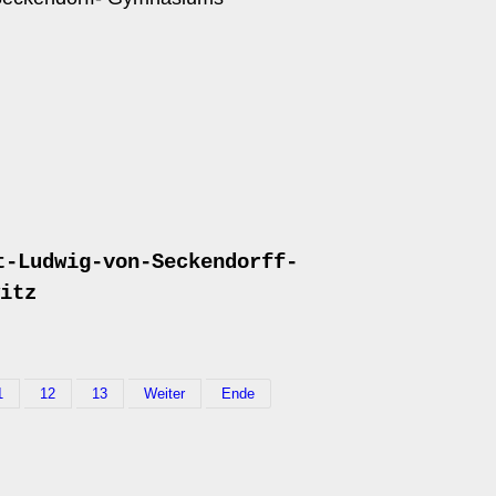
t-Ludwig-von-Seckendorff-
itz
1
12
13
Weiter
Ende