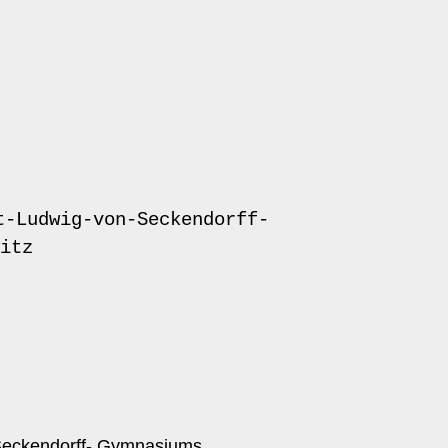
t-Ludwig-von-Seckendorff-
itz
-Seckendorff- Gymnasiums