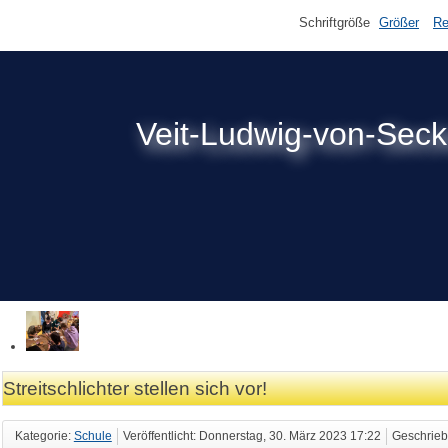
Schriftgröße
Größer
Re
Veit-Ludwig-von-Sec
Streitschlichter stellen sich vor!
Kategorie:
Schule
Veröffentlicht: Donnerstag, 30. März 2023 17:22
Geschrieb