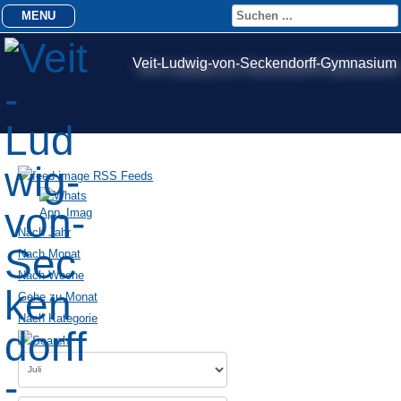
MENU
Veit-Ludwig-von-Seckendorff-Gymnasium
RSS Feeds
Nach Jahr
Nach Monat
Nach Woche
Gehe zu Monat
Nach Kategorie