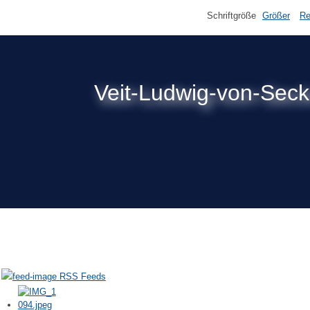
Schriftgröße
Größer
Re
Veit-Ludwig-von-Sec
RSS Feeds