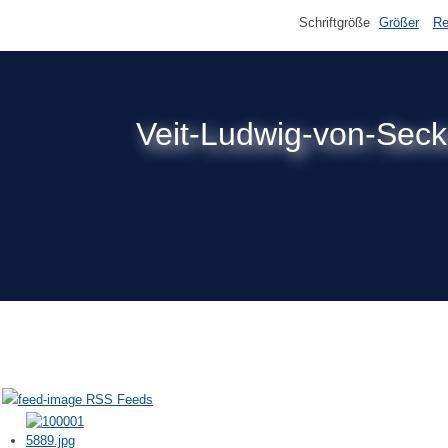
Schriftgröße
Größer
Re
Veit-Ludwig-von-Sec
RSS Feeds