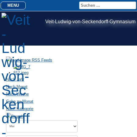
MENU
Veit-Ludwig-von-Seckendorff-Gymnasium
RSS Feeds
Nach Jahr
Nach Monat
Nach Woche
Gehe zu Monat
Nach Kategorie