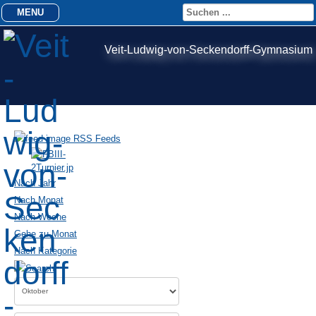
MENU
Veit-Ludwig-von-Seckendorff-Gymnasium
RSS Feeds
Nach Jahr
Nach Monat
Nach Woche
Gehe zu Monat
Nach Kategorie